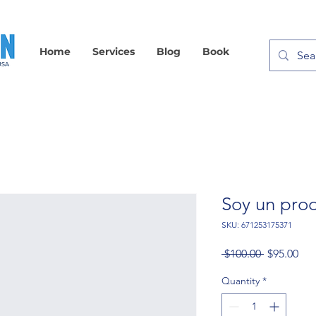
Home
Services
Blog
Book
Soy un pro
SKU: 671253175371
Regular
Sal
 $100.00 
$95.00
Price
Pri
Quantity
*