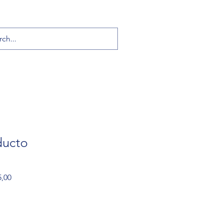
ducto
Precio
5,00
de
oferta